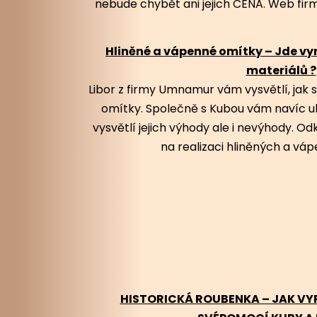
nebude chybět ani jejich CENA. Web fir
Hliněné a vápenné omítky – Jde vy
materiálů ?
Libor z firmy Umnamur vám vysvětlí, jak s
omítky. Společně s Kubou vám navíc uk
vysvětlí jejich výhody ale i nevýhody. Odk
na realizaci hliněných a vá
HISTORICKÁ ROUBENKA – JAK V