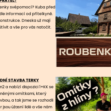
PŘÁTEL?
ubenky svépomocí? Kuba před
dle informací od přítelkyně.
konstrukce. Dneska už mají
štívit a vše pro vás natočit.
ODNÍ STAVBA TERKY
a nabízí dispozici 1+KK se
iněnými omítkami, který
vbou, a tak jsme se rozhodli
r jsou úžasní lidé a vše nám