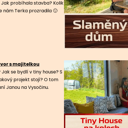
i. Jak probíhala stavba? Kolik
še nám Terka prozradila 🙂
vor s majitelkou
? Jak se bydlí v tiny house? S
akový projekt stojí? O tom
aní Janou na Vysočinu.