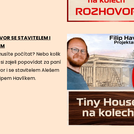
VOR SE STAVITELEM I
EM
musíte počítat? Nebo kolik
i zajeli popovídat za paní
or i se stavitelem Alešem
lipem Havlíkem.