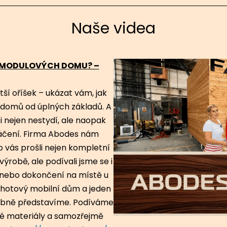
Naše videa
A MODULOVÝCH DOMU? –
tší oříšek – ukázat vám, jak
domů od úplných základů. A
i nejen nestydí, ale naopak
táčení. Firma Abodes nám
o vás prošli nejen kompletní
ýrobě, ale podívali jsme se i
(nebo dokončení na místě u
n hotový mobilní dům a jeden
obně představíme. Podíváme
ité materiály a samozřejmě