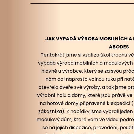
JAK VYPADÁ VÝROBA MOBILNÍCH 
ABODES
Tentokrát jsme si vzali za úkol trochu vě
vypadá výroba mobilních a modulových 
hlavně u výrobce, který se za svou prác
nám dal naprosto volnou ruku při na
otevřela dveře své výroby, a tak jsme pr
výrobní halu a domy, které jsou právě ve v
na hotové domy připravené k expedici 
zákazníka). Z nabídky jsme vybrali jede
modulový dům, které vám ve videu podr
se na jejich dispozice, provedení, použ