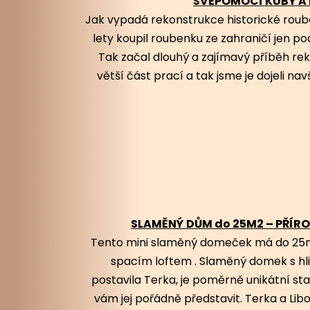
SVÉPOMOCÍ KUBY A 
Jak vypadá rekonstrukce historické ro
lety koupil roubenku ze zahraničí jen po
Tak začal dlouhý a zajímavý příběh re
větší část prací a tak jsme je dojeli nav
SLAMĚNÝ DŮM do 25M2 – PŘÍR
Tento mini slaměný domeček má do 25m2 
spacím loftem . Slaměný domek s hl
postavila Terka, je poměrně unikátní sta
vám jej pořádně představit. Terka a Libo