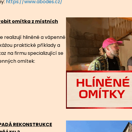
my:
https://www.abodes.cz/
robit omítka z místních
e realizují hliněné a vápenné
ážou praktické příklady a
az na firmu specializující se
penných omítek:
YPADÁ REKONSTRUKCE